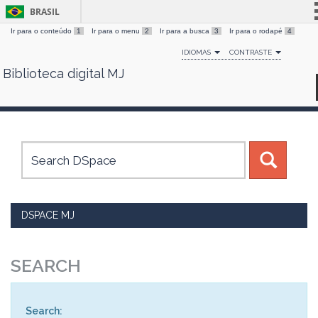
BRASIL
Ir para o conteúdo
1
Ir para o menu
2
Ir para a busca
3
Ir para o rodapé
4
Simplifique!
IDIOMAS
CONTRASTE
Comunica BR
Biblioteca digital MJ
Skip
Participe
navigation
Acesso à informação
Legislação
Canais
DSPACE MJ
SEARCH
Search: