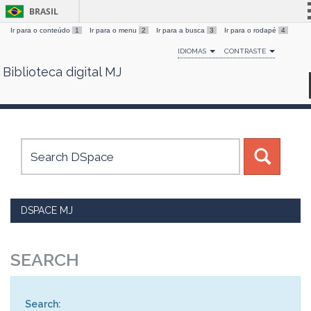
BRASIL
Ir para o conteúdo
1
Ir para o menu
2
Ir para a busca
3
Ir para o rodapé
4
Simplifique!
IDIOMAS
CONTRASTE
Comunica BR
Biblioteca digital MJ
Skip
Participe
navigation
Acesso à informação
Legislação
Canais
DSPACE MJ
SEARCH
Search: