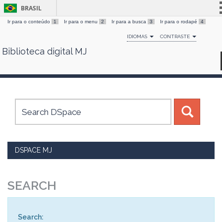
BRASIL
Ir para o conteúdo
1
Ir para o menu
2
Ir para a busca
3
Ir para o rodapé
4
Simplifique!
IDIOMAS
CONTRASTE
Comunica BR
Biblioteca digital MJ
Skip
Participe
navigation
Acesso à informação
Legislação
Canais
DSPACE MJ
SEARCH
Search: