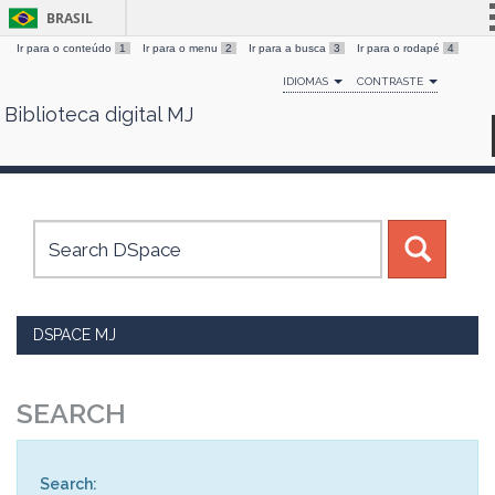
BRASIL
Ir para o conteúdo
1
Ir para o menu
2
Ir para a busca
3
Ir para o rodapé
4
Simplifique!
IDIOMAS
CONTRASTE
Comunica BR
Biblioteca digital MJ
Skip
Participe
navigation
Acesso à informação
Legislação
Canais
DSPACE MJ
SEARCH
Search: