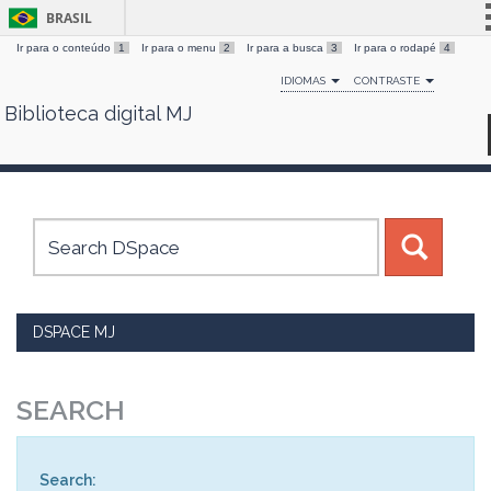
BRASIL
Ir para o conteúdo
1
Ir para o menu
2
Ir para a busca
3
Ir para o rodapé
4
Simplifique!
IDIOMAS
CONTRASTE
Comunica BR
Biblioteca digital MJ
Skip
Participe
navigation
Acesso à informação
Legislação
Canais
DSPACE MJ
SEARCH
Search: