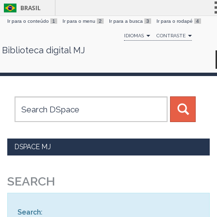
BRASIL
Ir para o conteúdo
1
Ir para o menu
2
Ir para a busca
3
Ir para o rodapé
4
Simplifique!
IDIOMAS
CONTRASTE
Comunica BR
Biblioteca digital MJ
Skip
Participe
navigation
Acesso à informação
Legislação
Canais
DSPACE MJ
SEARCH
Search: