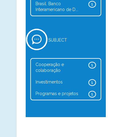
Brasil. Banco
1
Interamericano de D...
SUBJECT
Cooperação e
1
colaboração
Investimentos
1
Programas e projetos
1