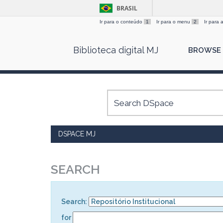
BRASIL
Ir para o conteúdo
1
Ir para o menu
2
Ir para
Skip
Biblioteca digital MJ
BROWSE
navigation
DSPACE MJ
SEARCH
Search:
for