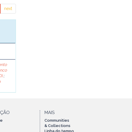
next
ento
anco
).
;
a
AÇÃO
MAIS
te
Communities
& Collections
Linha do tempo