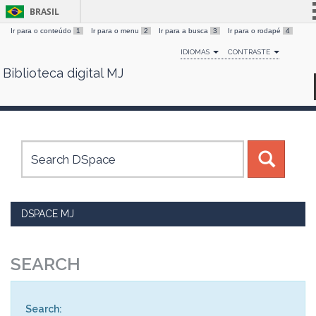
BRASIL
Ir para o conteúdo
1
Ir para o menu
2
Ir para a busca
3
Ir para o rodapé
4
Simplifique!
IDIOMAS
CONTRASTE
Comunica BR
Biblioteca digital MJ
Skip
Participe
navigation
Acesso à informação
Legislação
Canais
DSPACE MJ
SEARCH
Search: