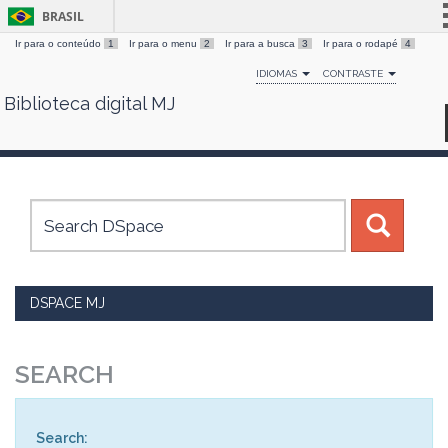
BRASIL
Ir para o conteúdo
1
Ir para o menu
2
Ir para a busca
3
Ir para o rodapé
4
Simplifique!
IDIOMAS
CONTRASTE
Comunica BR
Biblioteca digital MJ
Skip
Participe
navigation
Acesso à informação
Legislação
Canais
DSPACE MJ
SEARCH
Search: