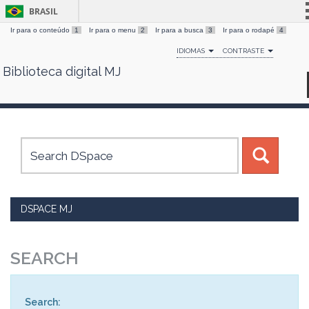
BRASIL
Ir para o conteúdo
1
Ir para o menu
2
Ir para a busca
3
Ir para o rodapé
4
Simplifique!
IDIOMAS
CONTRASTE
Comunica BR
Biblioteca digital MJ
Skip
Participe
navigation
Acesso à informação
Legislação
Canais
DSPACE MJ
SEARCH
Search: