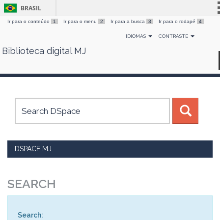
BRASIL
Ir para o conteúdo
1
Ir para o menu
2
Ir para a busca
3
Ir para o rodapé
4
Simplifique!
IDIOMAS
CONTRASTE
Comunica BR
Biblioteca digital MJ
Skip
Participe
navigation
Acesso à informação
Legislação
Canais
DSPACE MJ
SEARCH
Search: