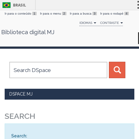
BRASIL
Ir para o conteúdo
1
Ir para o menu
2
Ir para a busca
3
Ir para o rodapé
4
Simplifique!
IDIOMAS
CONTRASTE
Comunica BR
Biblioteca digital MJ
Skip
Participe
navigation
Acesso à informação
Legislação
Canais
DSPACE MJ
SEARCH
Search: