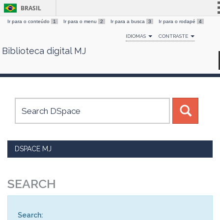
BRASIL
Ir para o conteúdo
1
Ir para o menu
2
Ir para a busca
3
Ir para o rodapé
4
Simplifique!
IDIOMAS
CONTRASTE
Comunica BR
Biblioteca digital MJ
Skip
Participe
navigation
Acesso à informação
Legislação
Canais
DSPACE MJ
SEARCH
Search: