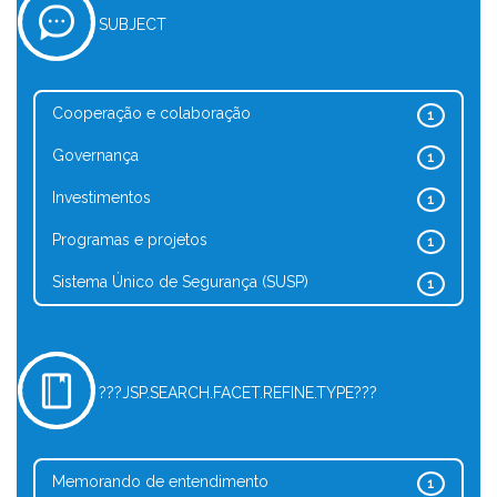
SUBJECT
Cooperação e colaboração
1
Governança
1
Investimentos
1
Programas e projetos
1
Sistema Único de Segurança (SUSP)
1
???JSP.SEARCH.FACET.REFINE.TYPE???
Memorando de entendimento
1