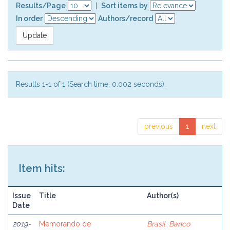
Results/Page
|
Sort items by
In order
Authors/record
Results 1-1 of 1 (Search time: 0.002 seconds).
previous
1
next
Item hits:
Issue
Title
Author(s)
Date
2019-
Memorando de
Brasil. Banco