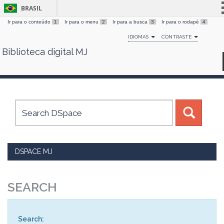
BRASIL
Ir para o conteúdo
1
Ir para o menu
2
Ir para a busca
3
Ir para o rodapé
4
Simplifique!
IDIOMAS
CONTRASTE
Comunica BR
Biblioteca digital MJ
Skip
Participe
navigation
Acesso à informação
Legislação
Canais
DSPACE MJ
SEARCH
Search: