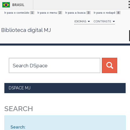
BRASIL
Ir para o conteúdo
1
Ir para o menu
2
Ir para a busca
3
Ir para o rodapé
4
Simplifique!
IDIOMAS
CONTRASTE
Comunica BR
Biblioteca digital MJ
Skip
Participe
navigation
Acesso à informação
Legislação
Canais
DSPACE MJ
SEARCH
Search: