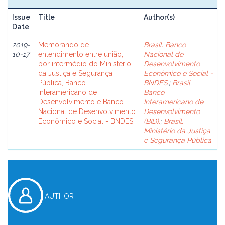
Issue
Title
Author(s)
Date
2019-
Memorando de
Brasil. Banco
10-17
entendimento entre união,
Nacional de
por intermédio do Ministério
Desenvolvimento
da Justiça e Segurança
Econômico e Social -
Pública, Banco
BNDES.
;
Brasil.
Interamericano de
Banco
Desenvolvimento e Banco
Interamericano de
Nacional de Desenvolvimento
Desenvolvimento
Econômico e Social - BNDES
(BID).
;
Brasil.
Ministério da Justiça
e Segurança Pública.
AUTHOR