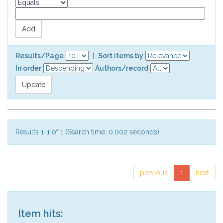
Results/Page
|
Sort items by
In order
Authors/record
Results 1-1 of 1 (Search time: 0.002 seconds).
previous
1
next
Item hits: