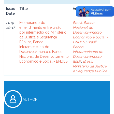
Issue
Title
Author(s)
Date
2019-
Memorando de
Brasil. Banco
10-17
entendimento entre união,
Nacional de
por intermédio do Ministério
Desenvolvimento
da Justiça e Segurança
Econômico e Social -
Pública, Banco
BNDES.
;
Brasil.
Interamericano de
Banco
Desenvolvimento e Banco
Interamericano de
Nacional de Desenvolvimento
Desenvolvimento
Econômico e Social - BNDES
(BID).
;
Brasil.
Ministério da Justiça
e Segurança Pública.
AUTHOR