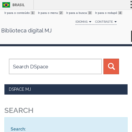
BRASIL
Ir para o conteúdo
1
Ir para o menu
2
Ir para a busca
3
Ir para o rodapé
4
Simplifique!
IDIOMAS
CONTRASTE
Comunica BR
Biblioteca digital MJ
Skip
Participe
navigation
Acesso à informação
Legislação
Canais
DSPACE MJ
SEARCH
Search: