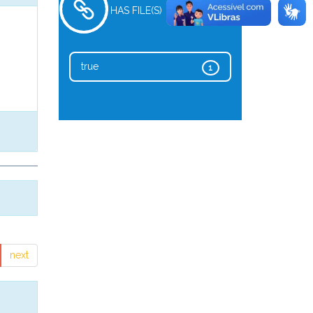
HAS FILE(S)
true
1
next