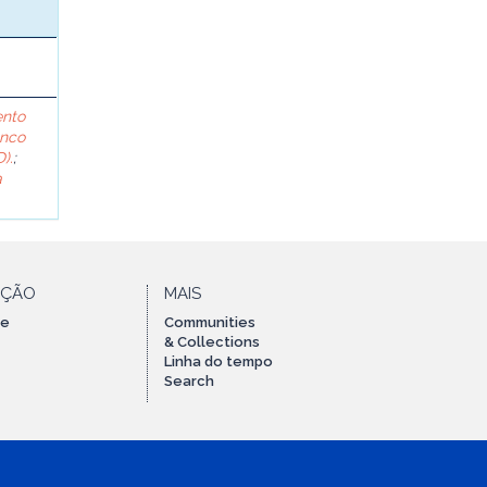
ento
anco
).
;
a
AÇÃO
MAIS
te
Communities
& Collections
Linha do tempo
Search