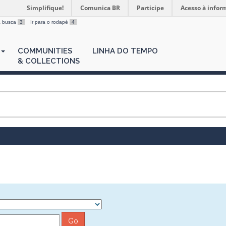
Simplifique!
Comunica BR
Participe
Acesso à infor
 a busca
3
Ir para o rodapé
4
COMMUNITIES
LINHA DO TEMPO
& COLLECTIONS