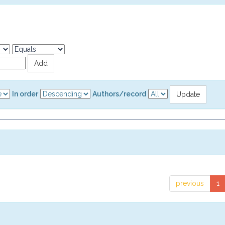
In order
Authors/record
previous
1