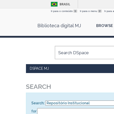
BRASIL
Ir para o conteúdo
1
Ir para o menu
2
Ir para
Skip
Biblioteca digital MJ
BROWSE
navigation
DSPACE MJ
SEARCH
Search:
for