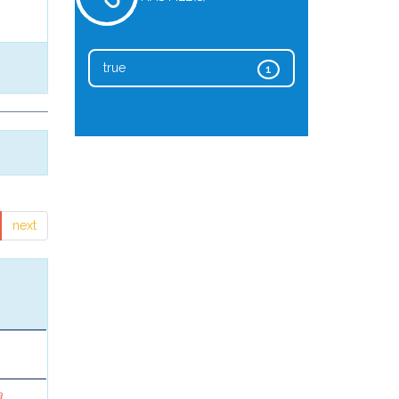
true
1
next
a