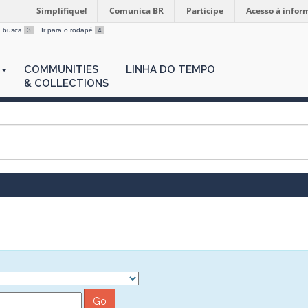
Simplifique!
Comunica BR
Participe
Acesso à infor
 a busca
3
Ir para o rodapé
4
COMMUNITIES
LINHA DO TEMPO
& COLLECTIONS