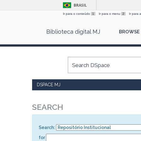
BRASIL
Ir para o conteúdo
1
Ir para o menu
2
Ir para
Skip
Biblioteca digital MJ
BROWSE
navigation
DSPACE MJ
SEARCH
Search:
for