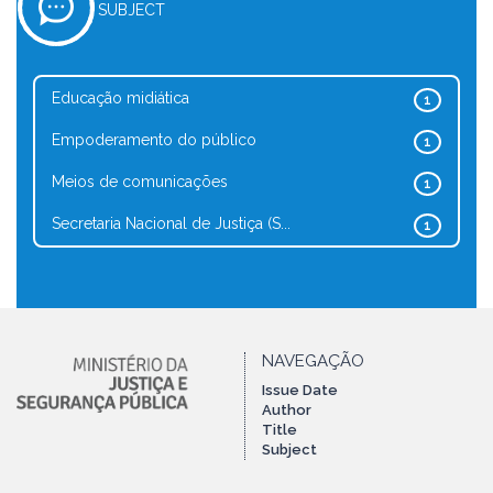
SUBJECT
Educação midiática
1
Empoderamento do público
1
Meios de comunicações
1
Secretaria Nacional de Justiça (S...
1
NAVEGAÇÃO
Issue Date
Author
Title
Subject