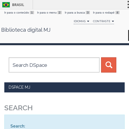
BRASIL
Ir para o conteúdo
1
Ir para o menu
2
Ir para a busca
3
Ir para o rodapé
4
Simplifique!
IDIOMAS
CONTRASTE
Comunica BR
Biblioteca digital MJ
Skip
Participe
navigation
Acesso à informação
Legislação
Canais
DSPACE MJ
SEARCH
Search: