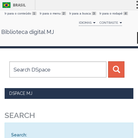
BRASIL
Ir para o conteúdo
1
Ir para o menu
2
Ir para a busca
3
Ir para o rodapé
4
Simplifique!
IDIOMAS
CONTRASTE
Comunica BR
Biblioteca digital MJ
Skip
Participe
navigation
Acesso à informação
Legislação
Canais
DSPACE MJ
SEARCH
Search: