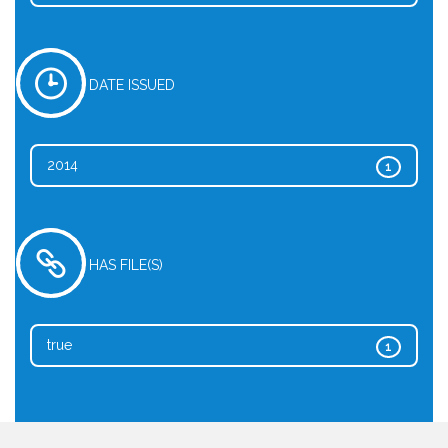
DATE ISSUED
2014
1
HAS FILE(S)
true
1