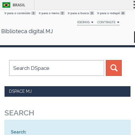
BRASIL
Ir para o conteúdo
1
Ir para o menu
2
Ir para a busca
3
Ir para o rodapé
4
Simplifique!
IDIOMAS
CONTRASTE
Comunica BR
Biblioteca digital MJ
Skip
Participe
navigation
Acesso à informação
Legislação
Canais
DSPACE MJ
SEARCH
Search: