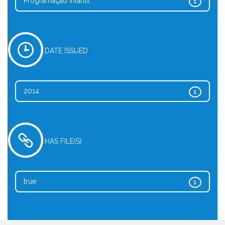
Programação infantil
1
DATE ISSUED
2014
1
HAS FILE(S)
true
1