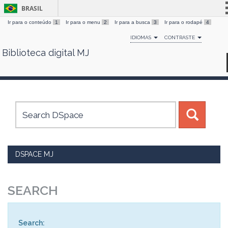
BRASIL
Ir para o conteúdo
1
Ir para o menu
2
Ir para a busca
3
Ir para o rodapé
4
Simplifique!
IDIOMAS
CONTRASTE
Comunica BR
Biblioteca digital MJ
Skip
Participe
navigation
Acesso à informação
Legislação
Canais
DSPACE MJ
SEARCH
Search: