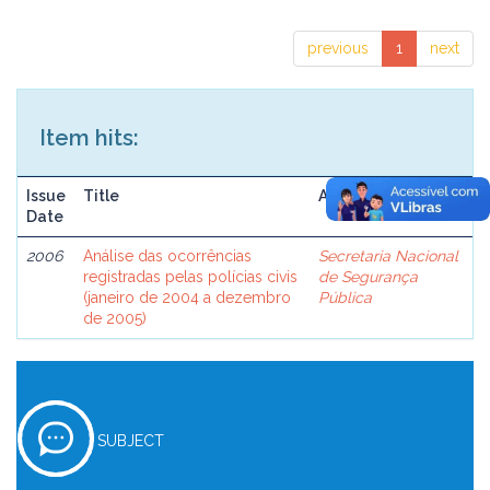
previous
1
next
Item hits:
Issue
Title
Author(s)
Date
2006
Análise das ocorrências
Secretaria Nacional
registradas pelas polícias civis
de Segurança
(janeiro de 2004 a dezembro
Pública
de 2005)
SUBJECT