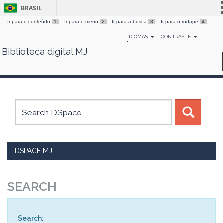
BRASIL
Ir para o conteúdo
1
Ir para o menu
2
Ir para a busca
3
Ir para o rodapé
4
Simplifique!
IDIOMAS
CONTRASTE
Comunica BR
Biblioteca digital MJ
Skip
Participe
navigation
Acesso à informação
Legislação
Canais
DSPACE MJ
SEARCH
Search: