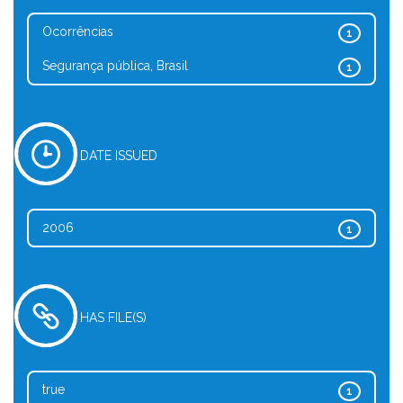
Ocorrências
1
Segurança pública, Brasil
1
DATE ISSUED
2006
1
HAS FILE(S)
true
1