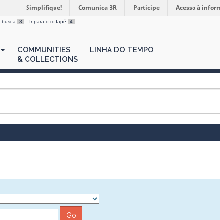
Simplifique!
Comunica BR
Participe
Acesso à infor
 a busca
3
Ir para o rodapé
4
COMMUNITIES
LINHA DO TEMPO
& COLLECTIONS