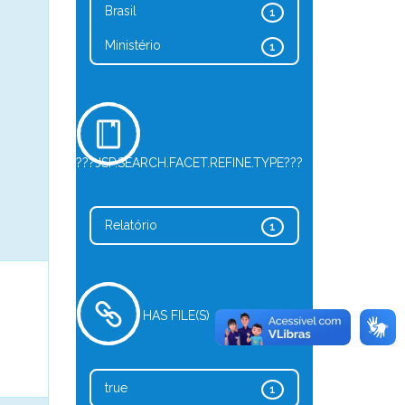
Brasil
1
Ministério
1
???JSP.SEARCH.FACET.REFINE.TYPE???
Relatório
1
HAS FILE(S)
true
1