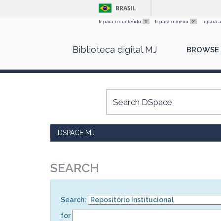
BRASIL
Ir para o conteúdo
1
Ir para o menu
2
Ir para
Skip
Biblioteca digital MJ
BROWSE
navigation
DSPACE MJ
SEARCH
Search:
for