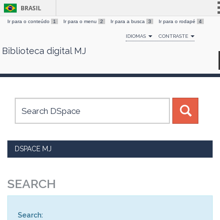
BRASIL
Ir para o conteúdo
1
Ir para o menu
2
Ir para a busca
3
Ir para o rodapé
4
Simplifique!
IDIOMAS
CONTRASTE
Comunica BR
Biblioteca digital MJ
Skip
Participe
navigation
Acesso à informação
Legislação
Canais
DSPACE MJ
SEARCH
Search: