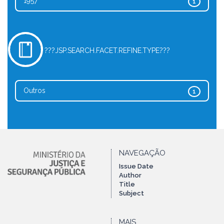
1957
1
???JSP.SEARCH.FACET.REFINE.TYPE???
Outros
1
NAVEGAÇÃO
Issue Date
Author
Title
Subject
MAIS