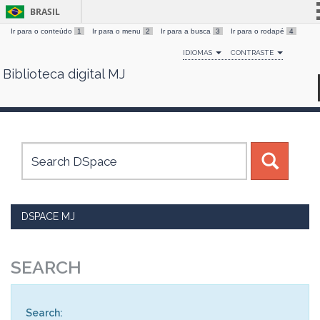
BRASIL
Ir para o conteúdo
1
Ir para o menu
2
Ir para a busca
3
Ir para o rodapé
4
Simplifique!
IDIOMAS
CONTRASTE
Comunica BR
Biblioteca digital MJ
Skip
Participe
navigation
Acesso à informação
Legislação
Canais
DSPACE MJ
SEARCH
Search: