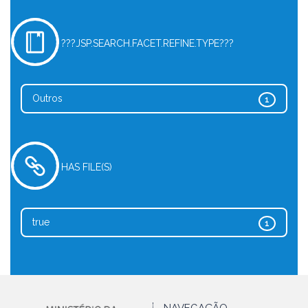
???JSP.SEARCH.FACET.REFINE.TYPE???
Outros
1
HAS FILE(S)
true
1