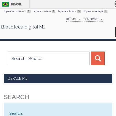
BRASIL
Ir para o conteúdo
1
Ir para o menu
2
Ir para a busca
3
Ir para o rodapé
4
Simplifique!
IDIOMAS
CONTRASTE
Comunica BR
Biblioteca digital MJ
Skip
Participe
navigation
Acesso à informação
Legislação
Canais
DSPACE MJ
SEARCH
Search: