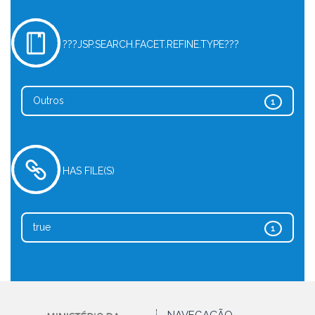
???JSP.SEARCH.FACET.REFINE.TYPE???
Outros
1
HAS FILE(S)
true
1