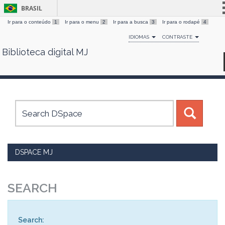
BRASIL
Ir para o conteúdo
1
Ir para o menu
2
Ir para a busca
3
Ir para o rodapé
4
Simplifique!
IDIOMAS
CONTRASTE
Comunica BR
Biblioteca digital MJ
Skip
Participe
navigation
Acesso à informação
Legislação
Canais
DSPACE MJ
SEARCH
Search: