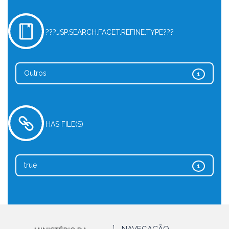
???JSP.SEARCH.FACET.REFINE.TYPE???
Outros
1
HAS FILE(S)
true
1