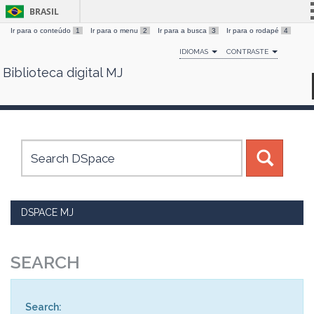
BRASIL
Ir para o conteúdo
1
Ir para o menu
2
Ir para a busca
3
Ir para o rodapé
4
Simplifique!
IDIOMAS
CONTRASTE
Comunica BR
Biblioteca digital MJ
Skip
Participe
navigation
Acesso à informação
Legislação
Canais
DSPACE MJ
SEARCH
Search: