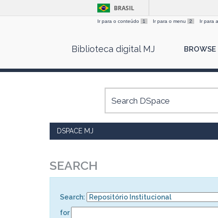
BRASIL
Ir para o conteúdo
1
Ir para o menu
2
Ir para
Skip
Biblioteca digital MJ
BROWSE
navigation
DSPACE MJ
SEARCH
Search:
for