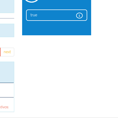
true
1
next
tivos.