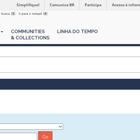
Simplifique!
Comunica BR
Participe
Acesso à infor
 a busca
3
Ir para o rodapé
4
COMMUNITIES
LINHA DO TEMPO
& COLLECTIONS