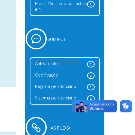
Brasil. Ministério da Justiça
1
e N...
SUBJECT
Anteprojeto
1
Codificação
1
Regime penitenciário
1
Sistema penitenciário
1
HAS FILE(S)