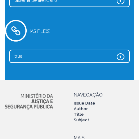
Sistema penitenciário
1
HAS FILE(S)
true
1
NAVEGAÇÃO
Issue Date
Author
Title
Subject
MAIS