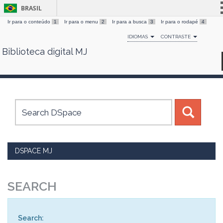
BRASIL
Ir para o conteúdo
1
Ir para o menu
2
Ir para a busca
3
Ir para o rodapé
4
Simplifique!
IDIOMAS
CONTRASTE
Comunica BR
Biblioteca digital MJ
Skip
Participe
navigation
Acesso à informação
Legislação
Canais
DSPACE MJ
SEARCH
Search: