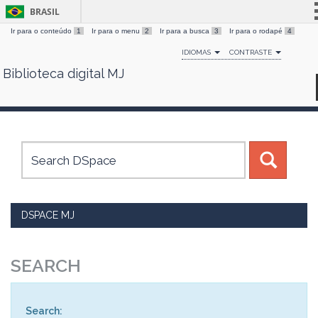
BRASIL
Ir para o conteúdo
1
Ir para o menu
2
Ir para a busca
3
Ir para o rodapé
4
Simplifique!
IDIOMAS
CONTRASTE
Comunica BR
Biblioteca digital MJ
Skip
Participe
navigation
Acesso à informação
Legislação
Canais
DSPACE MJ
SEARCH
Search: