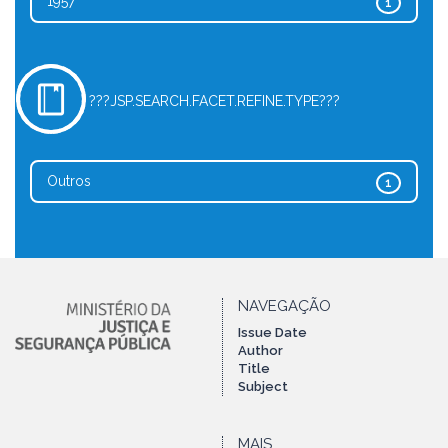
1957
1
???JSP.SEARCH.FACET.REFINE.TYPE???
Outros
1
NAVEGAÇÃO
Issue Date
Author
Title
Subject
MAIS