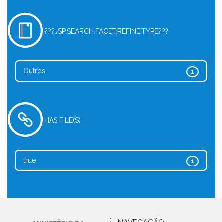
???JSP.SEARCH.FACET.REFINE.TYPE???
Outros
1
HAS FILE(S)
true
1