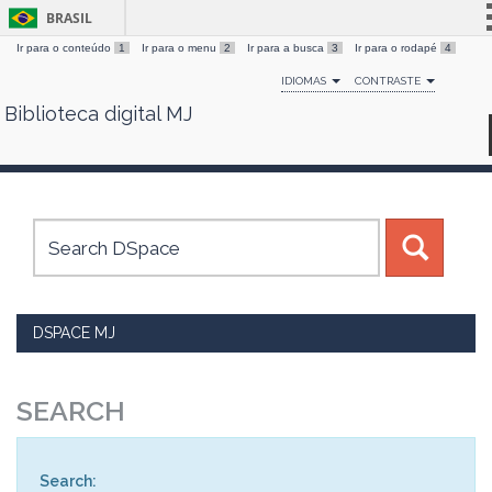
BRASIL
Ir para o conteúdo
1
Ir para o menu
2
Ir para a busca
3
Ir para o rodapé
4
Simplifique!
IDIOMAS
CONTRASTE
Comunica BR
Biblioteca digital MJ
Skip
Participe
navigation
Acesso à informação
Legislação
Canais
DSPACE MJ
SEARCH
Search: