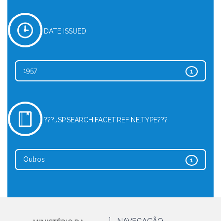
DATE ISSUED
1957
1
???JSP.SEARCH.FACET.REFINE.TYPE???
Outros
1