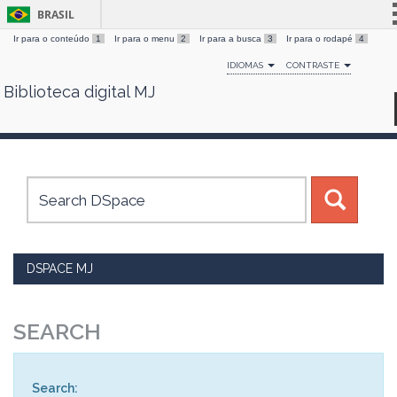
BRASIL
Ir para o conteúdo
1
Ir para o menu
2
Ir para a busca
3
Ir para o rodapé
4
Simplifique!
IDIOMAS
CONTRASTE
Comunica BR
Biblioteca digital MJ
Skip
Participe
navigation
Acesso à informação
Legislação
Canais
DSPACE MJ
SEARCH
Search: