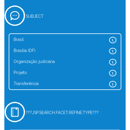
SUBJECT
Brasil
1
Brasília (DF)
1
Organização judiciária
1
Projeto
1
Transferência
1
???JSP.SEARCH.FACET.REFINE.TYPE???