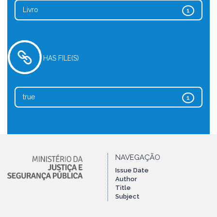
Livro
1
HAS FILE(S)
true
1
NAVEGAÇÃO
Issue Date
Author
Title
Subject