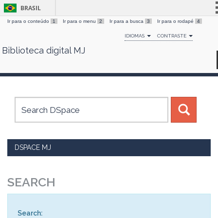
BRASIL
Ir para o conteúdo
1
Ir para o menu
2
Ir para a busca
3
Ir para o rodapé
4
Simplifique!
IDIOMAS
CONTRASTE
Comunica BR
Biblioteca digital MJ
Skip
Participe
navigation
Acesso à informação
Legislação
Canais
DSPACE MJ
SEARCH
Search: