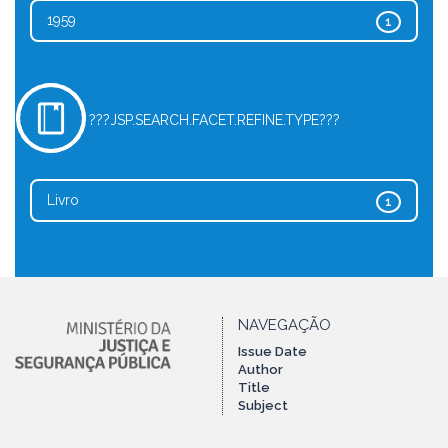
1959
1
???JSP.SEARCH.FACET.REFINE.TYPE???
Livro
1
NAVEGAÇÃO
Issue Date
Author
Title
Subject