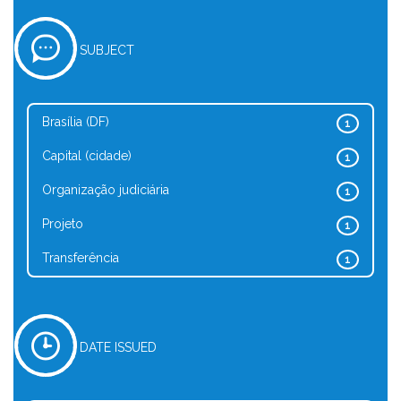
SUBJECT
Brasília (DF)
1
Capital (cidade)
1
Organização judiciária
1
Projeto
1
Transferência
1
DATE ISSUED