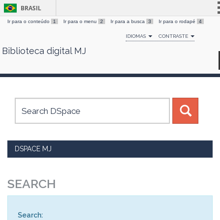
BRASIL
Ir para o conteúdo
1
Ir para o menu
2
Ir para a busca
3
Ir para o rodapé
4
Simplifique!
IDIOMAS
CONTRASTE
Comunica BR
Biblioteca digital MJ
Skip
Participe
navigation
Acesso à informação
Legislação
Canais
DSPACE MJ
SEARCH
Search: