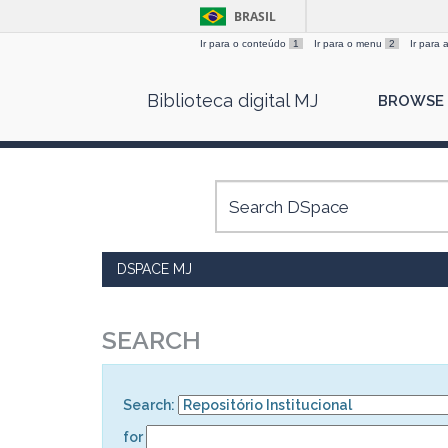
BRASIL
Ir para o conteúdo
1
Ir para o menu
2
Ir para
Skip
Biblioteca digital MJ
BROWSE
navigation
DSPACE MJ
SEARCH
Search:
for