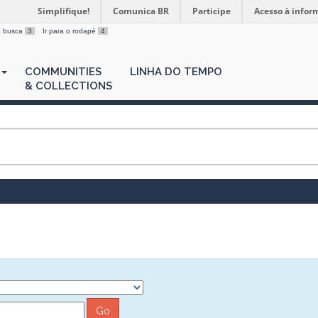
Simplifique!
Comunica BR
Participe
Acesso à infor
 a busca
3
Ir para o rodapé
4
COMMUNITIES
LINHA DO TEMPO
& COLLECTIONS