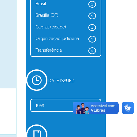
Brasil
1
Brasília (DF)
1
Capital (cidade)
1
Organização judiciária
1
Transferência
1
DATE ISSUED
1959
1