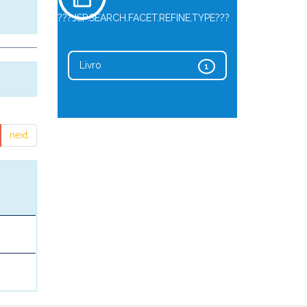
???JSP.SEARCH.FACET.REFINE.TYPE???
Livro
1
next