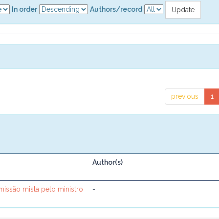
In order
Authors/record
previous
1
Author(s)
omissão mista pelo ministro
-