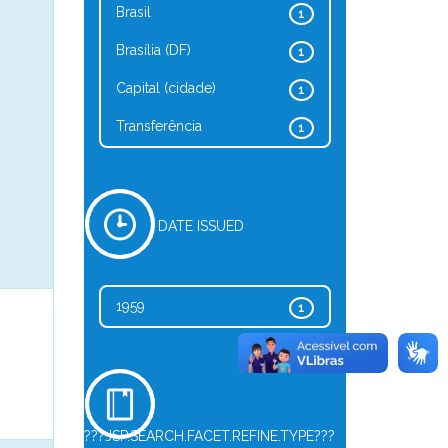
Brasil
1
Brasília (DF)
1
Capital (cidade)
1
Transferência
1
DATE ISSUED
1959
1
???JSP.SEARCH.FACET.REFINE.TYPE???