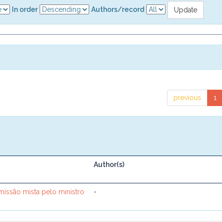
In order
Authors/record
previous
1
Author(s)
omissão mista pelo ministro
-