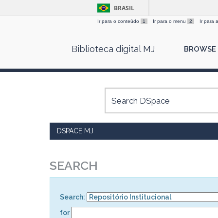
BRASIL
Ir para o conteúdo
1
Ir para o menu
2
Ir para
Skip
Biblioteca digital MJ
BROWSE
navigation
DSPACE MJ
SEARCH
Search:
for