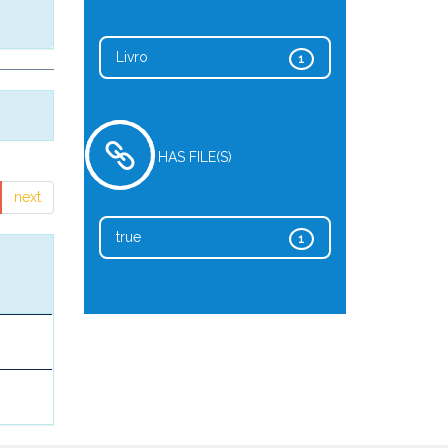
Livro
1
HAS FILE(S)
next
true
1