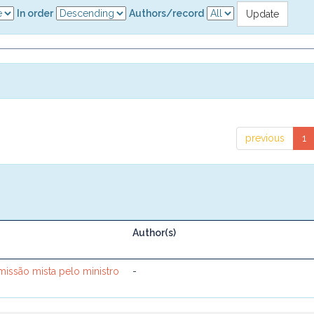
In order
Authors/record
previous
1
Author(s)
omissão mista pelo ministro
-