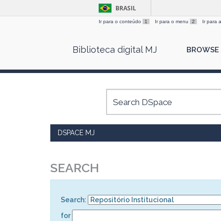
BRASIL
Ir para o conteúdo
1
Ir para o menu
2
Ir para
Skip
Biblioteca digital MJ
BROWSE
navigation
DSPACE MJ
SEARCH
Search:
for