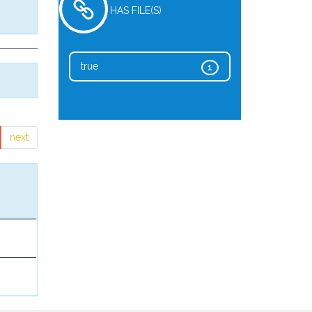
HAS FILE(S)
true
1
next