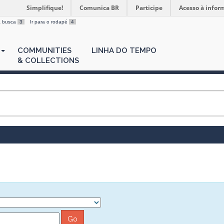
Simplifique!
Comunica BR
Participe
Acesso à infor
 a busca
3
Ir para o rodapé
4
COMMUNITIES
LINHA DO TEMPO
& COLLECTIONS