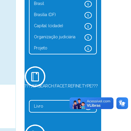
Brasil
1
Brasília (DF)
1
Capital (cidade)
1
Organização judiciária
1
Projeto
1
???JSP.SEARCH.FACET.REFINE.TYPE???
Livro
1