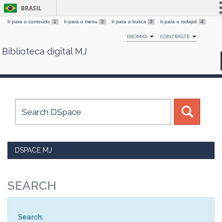
BRASIL
Ir para o conteúdo
1
Ir para o menu
2
Ir para a busca
3
Ir para o rodapé
4
Simplifique!
IDIOMAS
CONTRASTE
Comunica BR
Biblioteca digital MJ
Skip
Participe
navigation
Acesso à informação
Legislação
Canais
DSPACE MJ
SEARCH
Search: