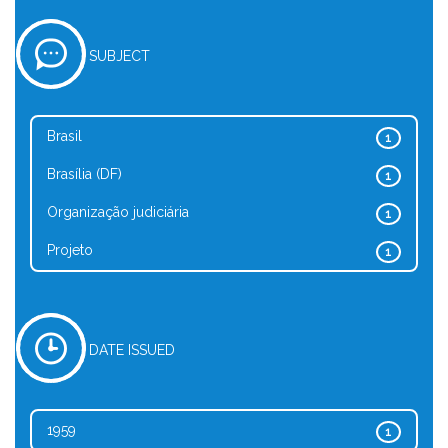
SUBJECT
Brasil
1
Brasília (DF)
1
Organização judiciária
1
Projeto
1
DATE ISSUED
1959
1