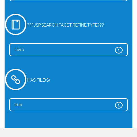
???JSP.SEARCH.FACET.REFINE.TYPE???
Livro
1
HAS FILE(S)
true
1