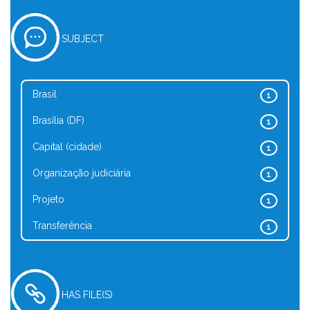
SUBJECT
Brasil
1
Brasília (DF)
1
Capital (cidade)
1
Organização judiciária
1
Projeto
1
Transferência
1
HAS FILE(S)