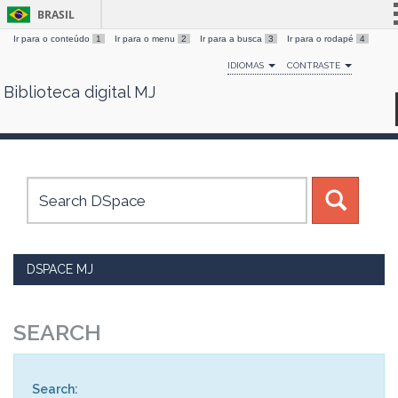
BRASIL
Ir para o conteúdo
1
Ir para o menu
2
Ir para a busca
3
Ir para o rodapé
4
Simplifique!
IDIOMAS
CONTRASTE
Comunica BR
Biblioteca digital MJ
Skip
Participe
navigation
Acesso à informação
Legislação
Canais
DSPACE MJ
SEARCH
Search: