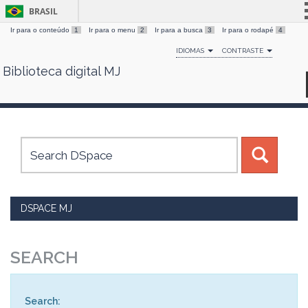
BRASIL
Ir para o conteúdo
1
Ir para o menu
2
Ir para a busca
3
Ir para o rodapé
4
Simplifique!
IDIOMAS
CONTRASTE
Comunica BR
Biblioteca digital MJ
Skip
Participe
navigation
Acesso à informação
Legislação
Canais
DSPACE MJ
SEARCH
Search: