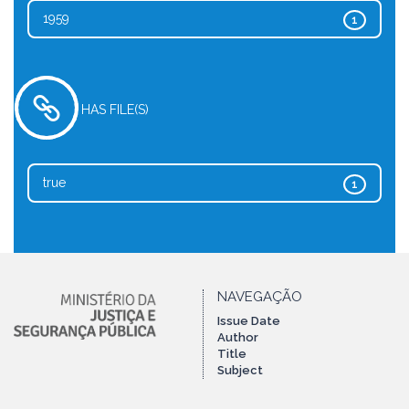
1959
1
HAS FILE(S)
true
1
NAVEGAÇÃO
Issue Date
Author
Title
Subject