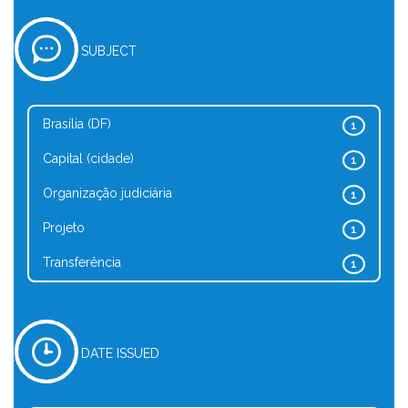
SUBJECT
Brasília (DF)
1
Capital (cidade)
1
Organização judiciária
1
Projeto
1
Transferência
1
DATE ISSUED