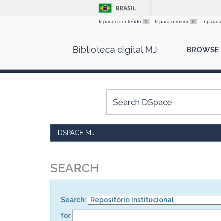
BRASIL
Ir para o conteúdo
1
Ir para o menu
2
Ir para
Skip
Biblioteca digital MJ
BROWSE
navigation
DSPACE MJ
SEARCH
Search:
for