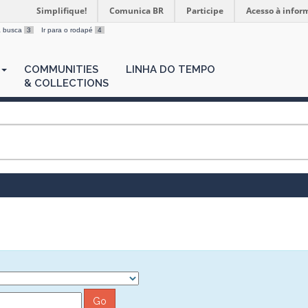
Simplifique!
Comunica BR
Participe
Acesso à infor
 a busca
3
Ir para o rodapé
4
COMMUNITIES
LINHA DO TEMPO
& COLLECTIONS