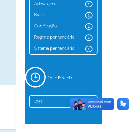
Anteprojeto
1
Brasil
1
Codificação
1
Regime penitenciário
1
Sistema penitenciário
1
DATE ISSUED
1957
1