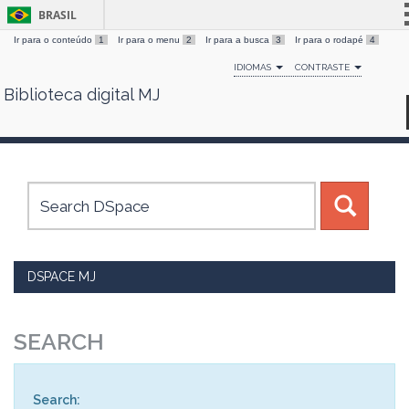
BRASIL
Ir para o conteúdo
1
Ir para o menu
2
Ir para a busca
3
Ir para o rodapé
4
Simplifique!
IDIOMAS
CONTRASTE
Comunica BR
Biblioteca digital MJ
Skip
Participe
navigation
Acesso à informação
Legislação
Canais
DSPACE MJ
SEARCH
Search: