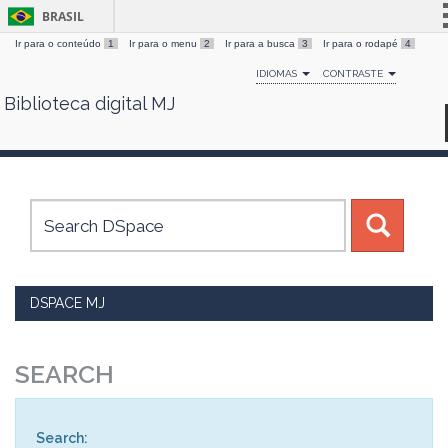
BRASIL
Ir para o conteúdo
1
Ir para o menu
2
Ir para a busca
3
Ir para o rodapé
4
Simplifique!
IDIOMAS
CONTRASTE
Comunica BR
Biblioteca digital MJ
Skip
Participe
navigation
Acesso à informação
Legislação
Canais
DSPACE MJ
SEARCH
Search: