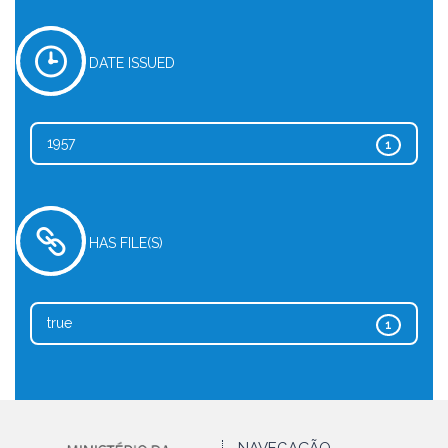
DATE ISSUED
1957
1
HAS FILE(S)
true
1