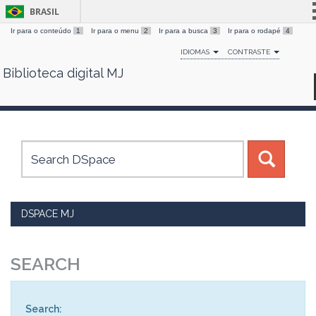
BRASIL
Ir para o conteúdo
1
Ir para o menu
2
Ir para a busca
3
Ir para o rodapé
4
Simplifique!
IDIOMAS
CONTRASTE
Comunica BR
Biblioteca digital MJ
Skip
Participe
navigation
Acesso à informação
Legislação
Canais
DSPACE MJ
SEARCH
Search: