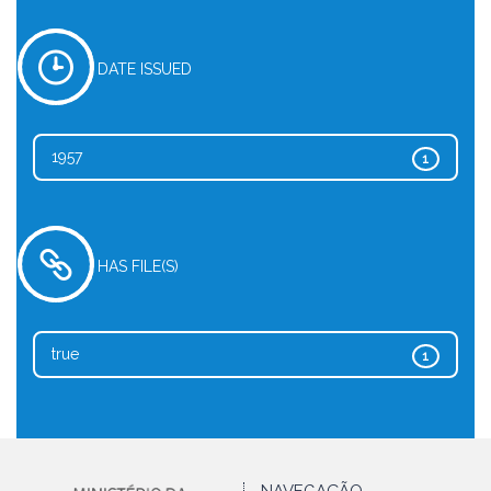
DATE ISSUED
1957
1
HAS FILE(S)
true
1