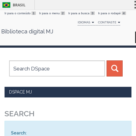
BRASIL
Ir para o conteúdo
1
Ir para o menu
2
Ir para a busca
3
Ir para o rodapé
4
Simplifique!
IDIOMAS
CONTRASTE
Comunica BR
Biblioteca digital MJ
Skip
Participe
navigation
Acesso à informação
Legislação
Canais
DSPACE MJ
SEARCH
Search: