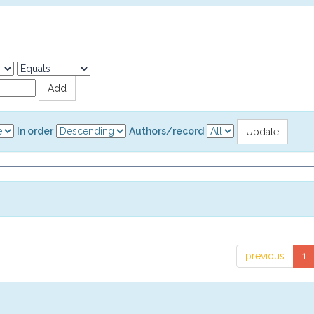
In order
Authors/record
previous
1