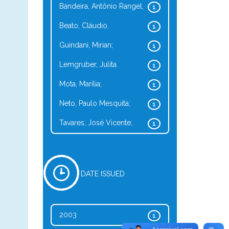
Bandeira, Antônio Rangel,
1
Beato, Cláudio.
1
Guindani, Mirian;
1
Lemgruber, Julita.
1
Mota, Marília;
1
Neto, Paulo Mesquita;
1
Tavares, José Vicente;
1
DATE ISSUED
2003
1