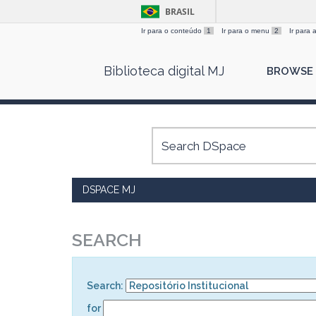
BRASIL
Ir para o conteúdo
1
Ir para o menu
2
Ir para
Skip
Biblioteca digital MJ
BROWSE
navigation
DSPACE MJ
SEARCH
Search:
for