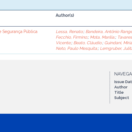
Author(s)
de Segurança Pública
Lessa, Renato;
;
Bandeira, Antônio Range
Fecchio, Firmino;
;
Mota, Marília;
;
Tavares
Vicente;
;
Beato, Cláudio.
;
Guindani, Miria
Neto, Paulo Mesquita;
;
Lemgruber, Julit
NAVEG
Issue Da
Author
Title
Subject