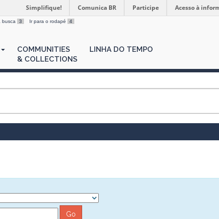
Simplifique!
Comunica BR
Participe
Acesso à infor
 a busca
3
Ir para o rodapé
4
COMMUNITIES
LINHA DO TEMPO
& COLLECTIONS