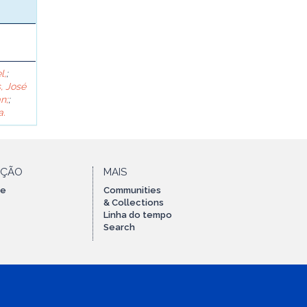
l,
;
, José
n;
;
a.
AÇÃO
MAIS
te
Communities
& Collections
Linha do tempo
Search