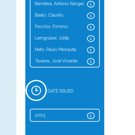
Bandeira, Antônio Rangel,
1
Beato, Cláudio.
1
Fecchio, Firmino;
1
Lemgruber, Julita.
1
Neto, Paulo Mesquita;
1
Tavares, José Vicente;
1
DATE ISSUED
2003
1