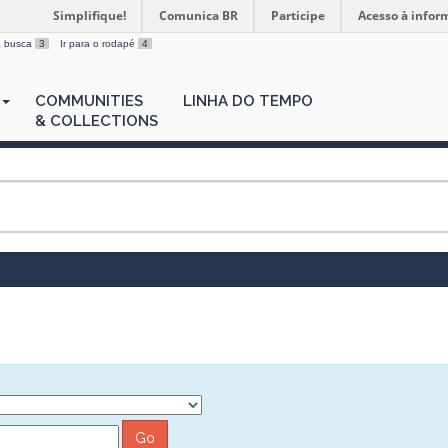
Simplifique!
Comunica BR
Participe
Acesso à infor
 a busca
3
Ir para o rodapé
4
COMMUNITIES
LINHA DO TEMPO
& COLLECTIONS