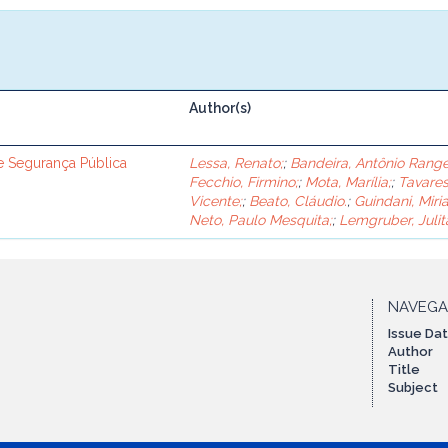
Author(s)
de Segurança Pública
Lessa, Renato;
;
Bandeira, Antônio Range
Fecchio, Firmino;
;
Mota, Marília;
;
Tavares
Vicente;
;
Beato, Cláudio.
;
Guindani, Miria
Neto, Paulo Mesquita;
;
Lemgruber, Julit
NAVEG
Issue Da
Author
Title
Subject