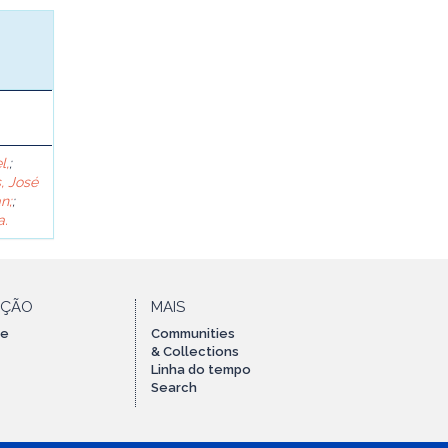
l,
;
, José
n;
;
a.
AÇÃO
MAIS
te
Communities
& Collections
Linha do tempo
Search