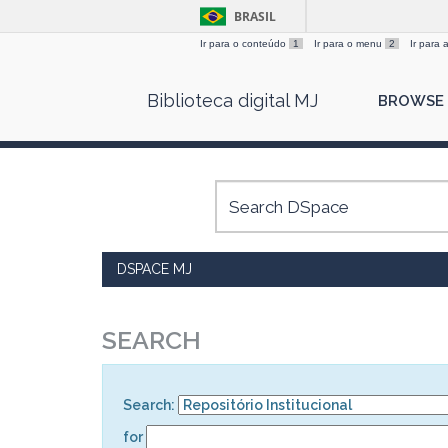
BRASIL
Ir para o conteúdo
1
Ir para o menu
2
Ir para
Skip
Biblioteca digital MJ
BROWSE
navigation
DSPACE MJ
SEARCH
Search:
for