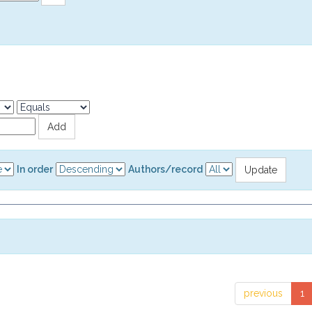
In order
Authors/record
previous
1