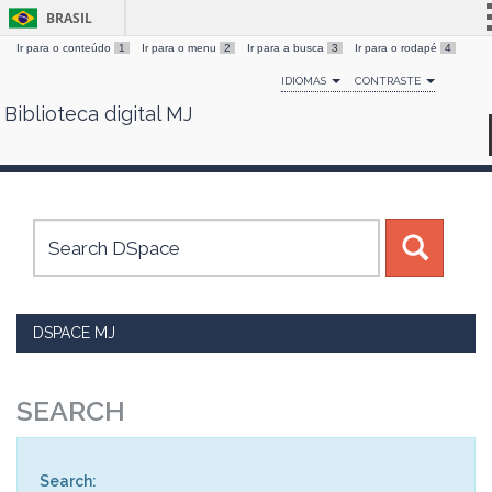
BRASIL
Ir para o conteúdo
1
Ir para o menu
2
Ir para a busca
3
Ir para o rodapé
4
Simplifique!
IDIOMAS
CONTRASTE
Comunica BR
Biblioteca digital MJ
Skip
Participe
navigation
Acesso à informação
Legislação
Canais
DSPACE MJ
SEARCH
Search: