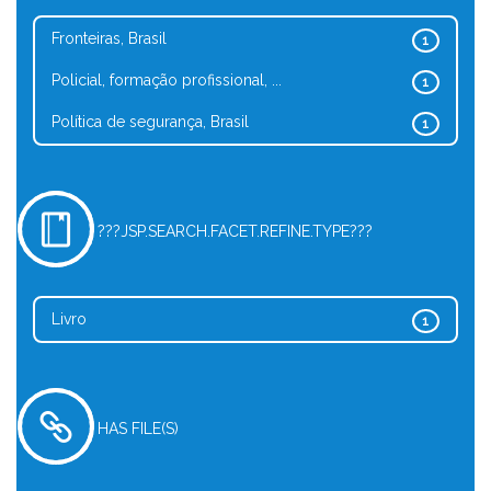
Fronteiras, Brasil
1
Policial, formação profissional, ...
1
Política de segurança, Brasil
1
???JSP.SEARCH.FACET.REFINE.TYPE???
Livro
1
HAS FILE(S)