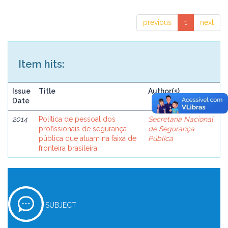
previous
1
next
Item hits:
Issue
Title
Author(s)
Date
2014
Política de pessoal dos
Secretaria Nacional
profissionais de segurança
de Segurança
pública que atuam na faixa de
Pública
fronteira brasileira
SUBJECT